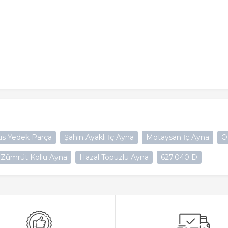
s Yedek Parça
Şahin Ayaklı İç Ayna
Motaysan İç Ayna
O
Zümrüt Kollu Ayna
Hazal Topuzlu Ayna
627.040 D