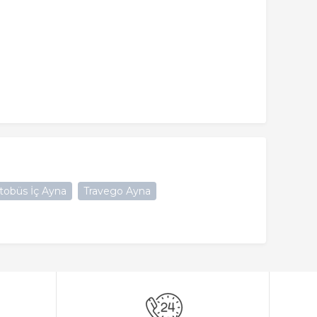
tobüs İç Ayna
Travego Ayna