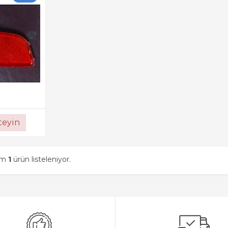
steyin
am
1
ürün listeleniyor.