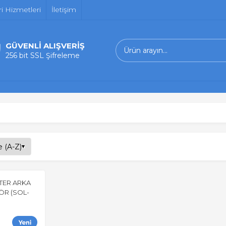
i Hizmetleri
İletişim
GÜVENLİ ALIŞVERİŞ
256 bit SSL Şifreleme
TER ARKA
ÖR (SOL-