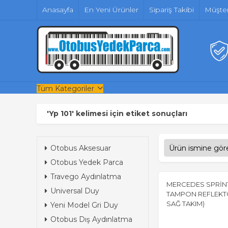
Anasayfa
En Yeni Ürünler
Sipariş Takibi
Müşter
Tüm Kategoriler
'Yp 101' kelimesi için etiket sonuçları
Otobus Aksesuar
Otobus Yedek Parca
Travego Aydınlatma
MERCEDES SPRİN
Universal Duy
TAMPON REFLEKT
SAĞ TAKIM)
Yeni Model Gri Duy
Otobus Dış Aydınlatma