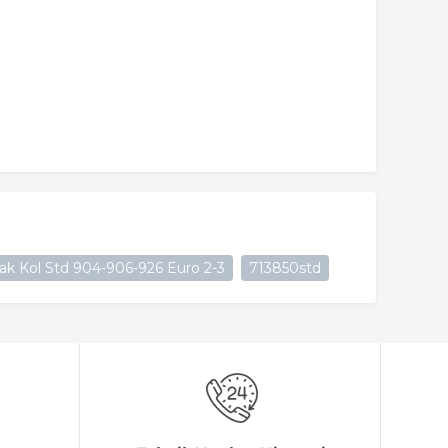
ak Kol Std 904-906-926 Euro 2-3
713850std