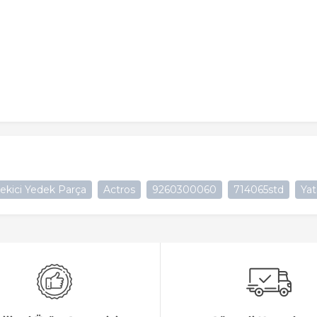
ekici Yedek Parça
Actros
9260300060
714065std
Yat