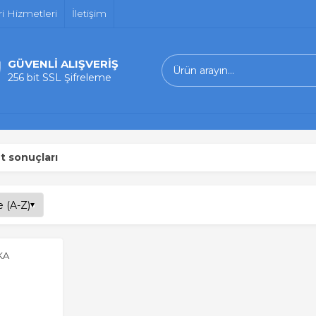
i Hizmetleri
İletişim
GÜVENLİ ALIŞVERİŞ
256 bit SSL Şifreleme
t sonuçları
KA