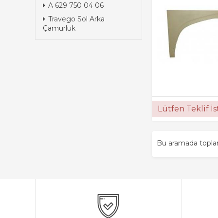
A 629 750 04 06
Travego Sol Arka
Çamurluk
Lütfen Teklif İ
Bu aramada topl