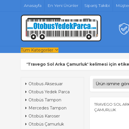
Anasayfa
En Yeni Ürünler
Sipariş Takibi
Müşter
Tüm Kategoriler
'Travego Sol Arka Çamurluk' kelimesi için etike
Otobus Aksesuar
Otobus Yedek Parca
Otobüs Tampon
TRAVEGO SOL AR
Mercedes Tampon
ÇAMURLUK
Otobüs Karoser
Otobüs Çamurluk