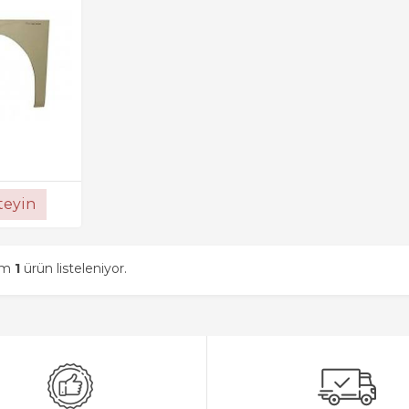
steyin
am
1
ürün listeleniyor.