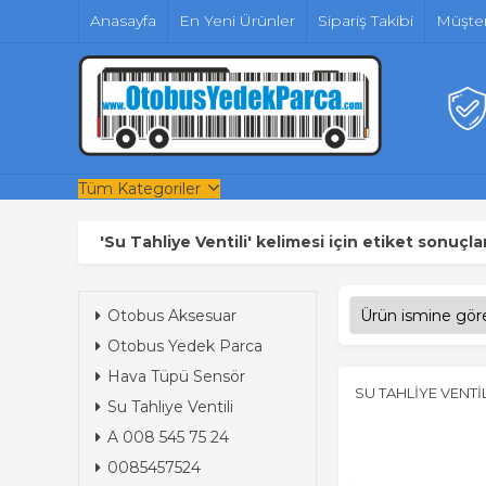
Anasayfa
En Yeni Ürünler
Sipariş Takibi
Müşter
Tüm Kategoriler
'Su Tahliye Ventili' kelimesi için etiket sonuçlar
Otobus Aksesuar
Otobus Yedek Parca
Hava Tüpü Sensör
SU TAHLİYE VENTİL
Su Tahliye Ventili
A 008 545 75 24
0085457524