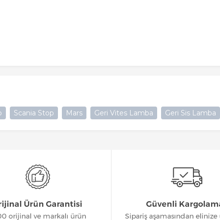
p
Scania Stop
Mars
Geri Vites Lamba
Geri Sis Lamba