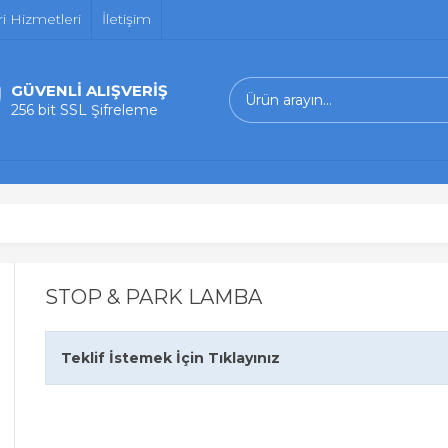
i Hizmetleri
İletişim
GÜVENLİ ALIŞVERİŞ
256 bit SSL Şifreleme
STOP & PARK LAMBA
Teklif İstemek İçin Tıklayınız