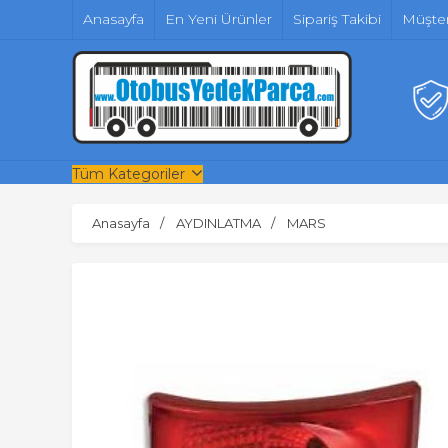
Anasayfa
En Yeni Ürünler
Sipariş Takibi
Müşter
Tüm Kategoriler
Anasayfa
AYDINLATMA
MARS