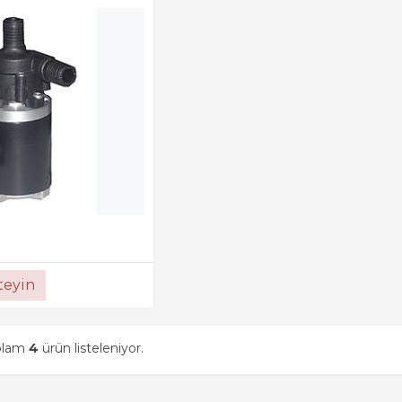
steyin
oplam
4
ürün listeleniyor.