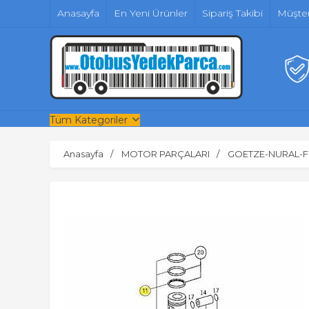
Anasayfa
En Yeni Ürünler
Sipariş Takibi
Müşter
Tüm Kategoriler
Anasayfa
MOTOR PARÇALARI
GOETZE-NURAL-