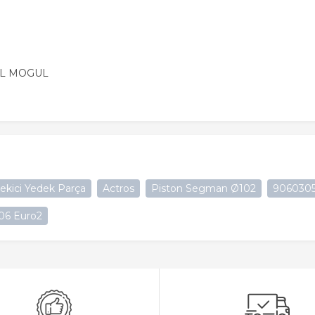
AL MOGUL
ekici Yedek Parça
Actros
Piston Segman Ø102
9060305
6 Euro2