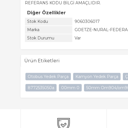
REFERANS KODU BİLGİ AMAÇLIDIR.
Diğer Özellikler
Stok Kodu
9060306017
Marka
GOETZE-NURAL-FEDER
Stok Durumu
Var
Ürün Etiketleri
Otobüs Yedek Parça
Kamyon Yedek Parça
Ç
8772535050a
00mm 0
50mm Om904/om90