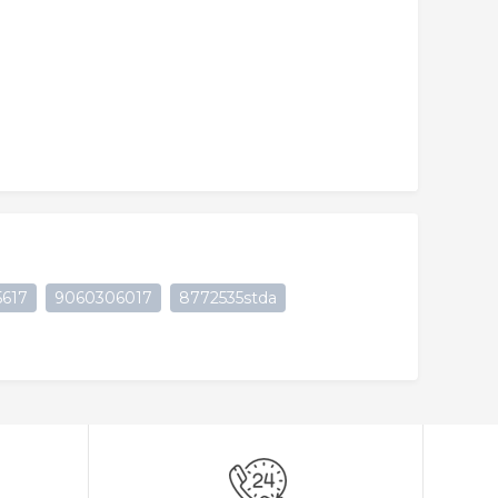
617
9060306017
8772535stda