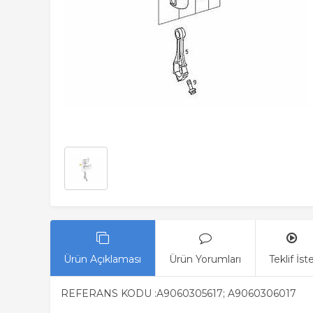
Ürün Açıklaması
Ürün Yorumları
Teklif İst
REFERANS KODU :A9060305617; A9060306017