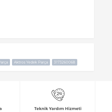
arça
Aktros Yedek Parça
3173260068