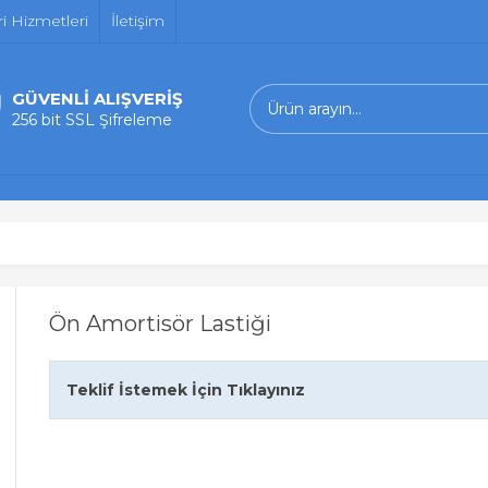
i Hizmetleri
İletişim
GÜVENLİ ALIŞVERİŞ
256 bit SSL Şifreleme
Ön Amortisör Lastiği
Teklif İstemek İçin Tıklayınız