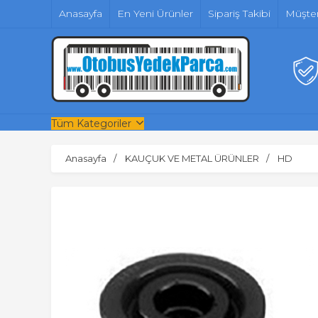
Anasayfa
En Yeni Ürünler
Sipariş Takibi
Müşter
Tüm Kategoriler
Anasayfa
KAUÇUK VE METAL ÜRÜNLER
HD