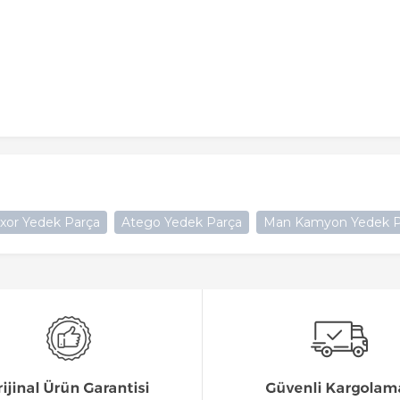
xor Yedek Parça
Atego Yedek Parça
Man Kamyon Yedek P