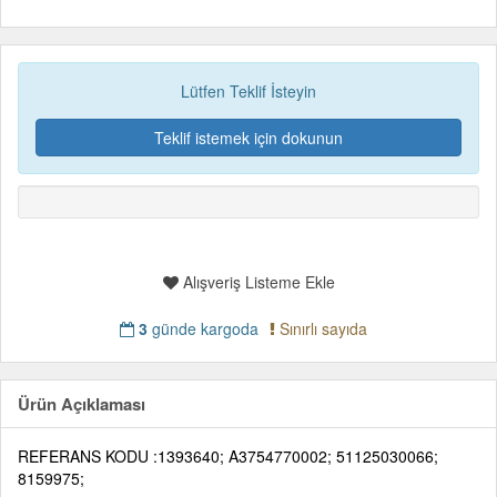
Lütfen Teklif İsteyin
Teklif istemek için dokunun
Alışveriş Listeme Ekle
3
günde kargoda
Sınırlı sayıda
Ürün Açıklaması
REFERANS KODU :1393640; A3754770002; 51125030066;
8159975;