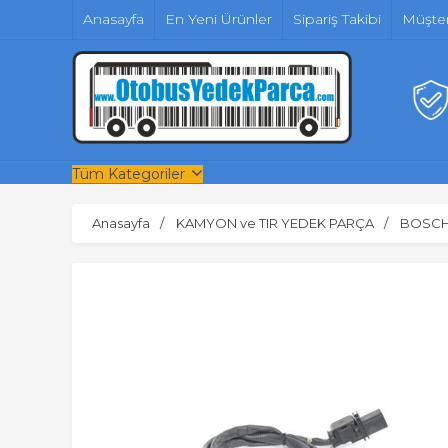
Anasayfa
En Yeni Ürünler
Sipariş Takibi
Müşter
Tüm Kategoriler
Anasayfa
KAMYON ve TIR YEDEK PARÇA
BOSC