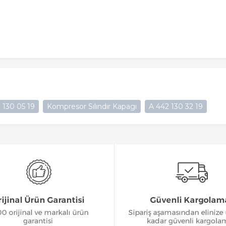
 130 05 19
Kompresor Sılındır Kapagı
A 442 130 32 19