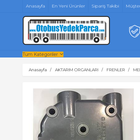
Anasayfa
En Yeni Ürünler
Sipariş Takibi
Müşter
Tüm Kategoriler
Anasayfa
AKTARIM ORGANLARI
FRENLER
ME