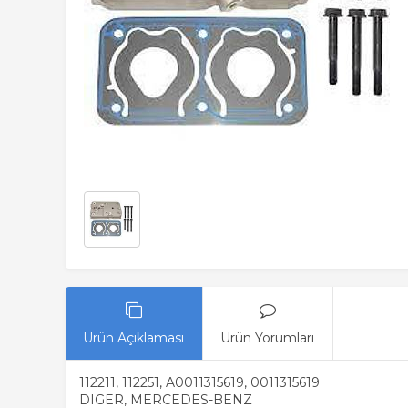
Ürün Açıklaması
Ürün Yorumları
112211, 112251, A0011315619, 0011315619
DIGER, MERCEDES-BENZ