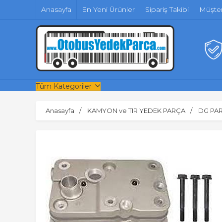
Anasayfa
En Yeni Ürünler
Sipariş Takibi
Müşter
Tüm Kategoriler
Anasayfa
KAMYON ve TIR YEDEK PARÇA
DG PA