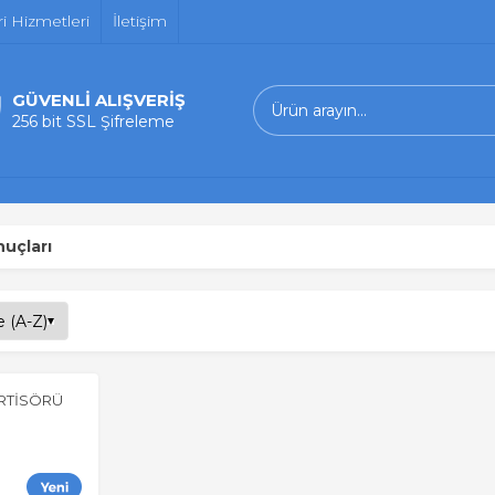
i Hizmetleri
İletişim
GÜVENLİ ALIŞVERİŞ
256 bit SSL Şifreleme
nuçları
ORTİSÖRÜ