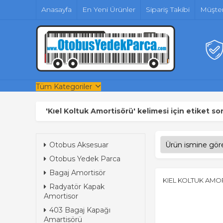
Anasayfa
En Yeni Ürünler
Sipariş Takibi
Müşter
Tüm Kategoriler
'Kıel Koltuk Amortisörü' kelimesi için etiket so
Otobus Aksesuar
Otobus Yedek Parca
Bagaj Amortisör
KIEL KOLTUK AM
Radyatör Kapak
Amortisor
403 Bagaj Kapağı
Amartisörü