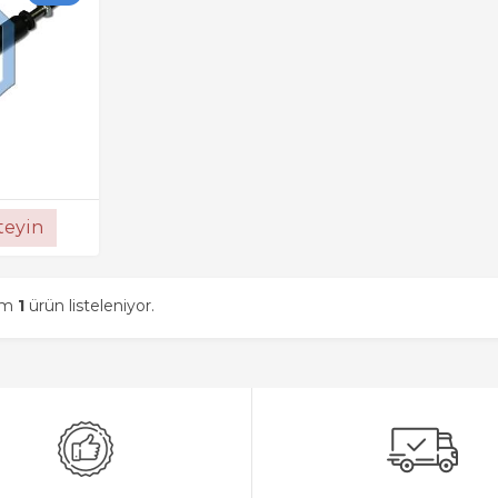
steyin
am
1
ürün listeleniyor.