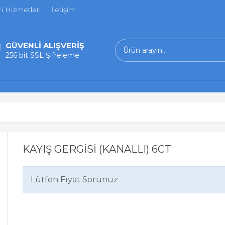
i Hizmetleri
İletişim
GÜVENLİ ALIŞVERİŞ
256 bit SSL Şifreleme
KAYIŞ GERGİSİ (KANALLI) 6CT
Lütfen Fiyat Sorunuz