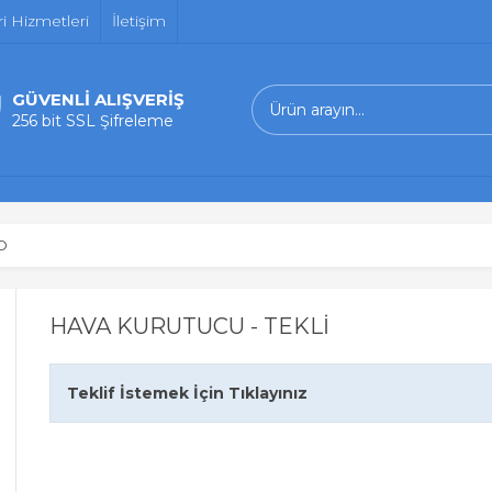
i Hizmetleri
İletişim
GÜVENLİ ALIŞVERİŞ
256 bit SSL Şifreleme
O
HAVA KURUTUCU - TEKLİ
Teklif İstemek İçin Tıklayınız