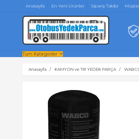
Anasayfa
En Yeni Ürünler
Sipariş Takibi
Müşter
Tüm Kategoriler
Anasayfa
KAMYON ve TIR YEDEK PARÇA
WABC