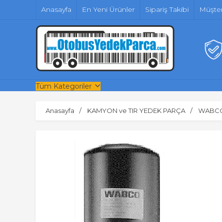
Anasayfa
En Yeni Ürünler
Sipariş Takibi
Müşter
Tüm Kategoriler
Anasayfa
KAMYON ve TIR YEDEK PARÇA
WABC