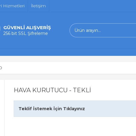
i Hizmetleri
İletişim
GÜVENLİ ALIŞVERİŞ
256 bit SSL Şifreleme
O
HAVA KURUTUCU - TEKLİ
Teklif İstemek İçin Tıklayınız