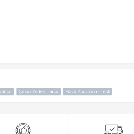
abco
Çekici Yedek Parça
Hava Kurutucu - Tekli