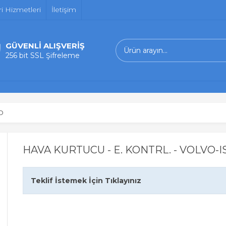
i Hizmetleri
İletişim
GÜVENLİ ALIŞVERİŞ
256 bit SSL Şifreleme
O
HAVA KURTUCU - E. KONTRL. - VOLVO-I
Teklif İstemek İçin Tıklayınız