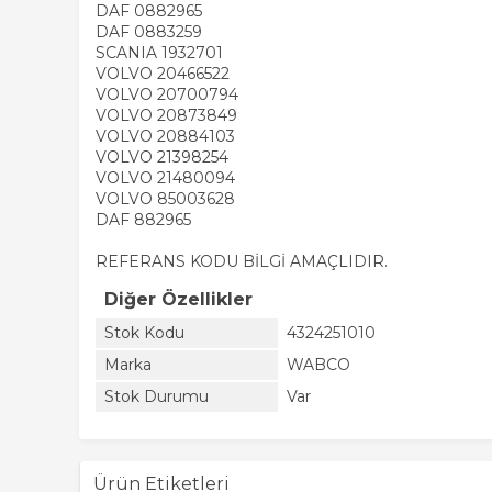
DAF 0882965
DAF 0883259
SCANIA 1932701
VOLVO 20466522
VOLVO 20700794
VOLVO 20873849
VOLVO 20884103
VOLVO 21398254
VOLVO 21480094
VOLVO 85003628
DAF 882965
REFERANS KODU BİLGİ AMAÇLIDIR.
Diğer Özellikler
Stok Kodu
4324251010
Marka
WABCO
Stok Durumu
Var
Ürün Etiketleri