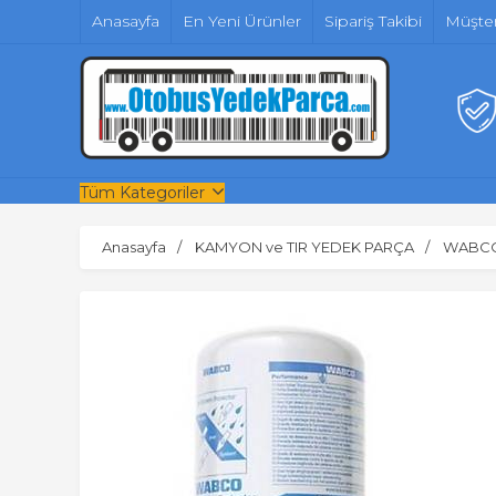
Anasayfa
En Yeni Ürünler
Sipariş Takibi
Müşter
Tüm Kategoriler
Anasayfa
KAMYON ve TIR YEDEK PARÇA
WABC