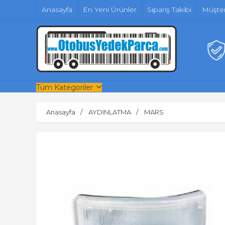
Anasayfa
En Yeni Ürünler
Sipariş Takibi
Müşter
Tüm Kategoriler
Anasayfa
AYDINLATMA
MARS