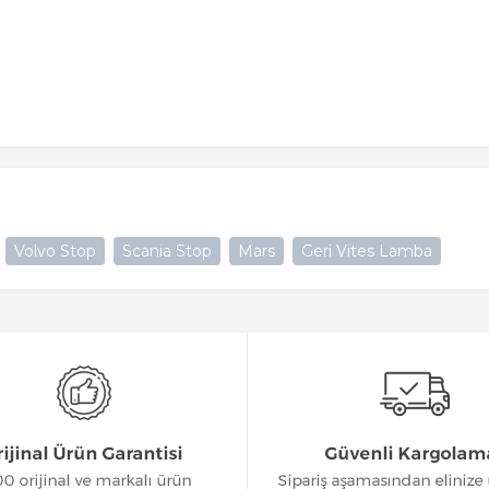
Volvo Stop
Scania Stop
Mars
Geri Vites Lamba