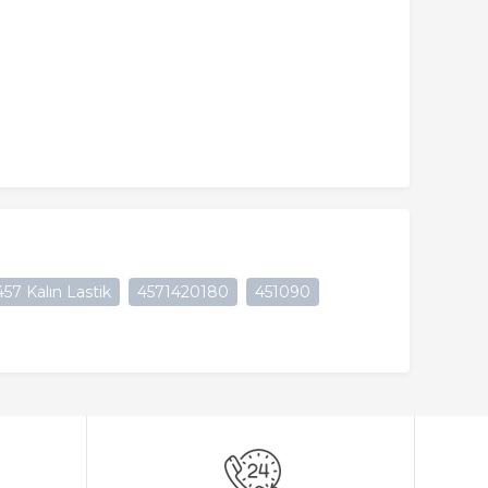
7 Kalın Lastik
4571420180
451090