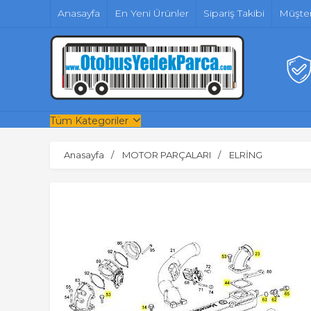
Anasayfa
En Yeni Ürünler
Sipariş Takibi
Müşter
Tüm Kategoriler
Anasayfa
MOTOR PARÇALARI
ELRİNG