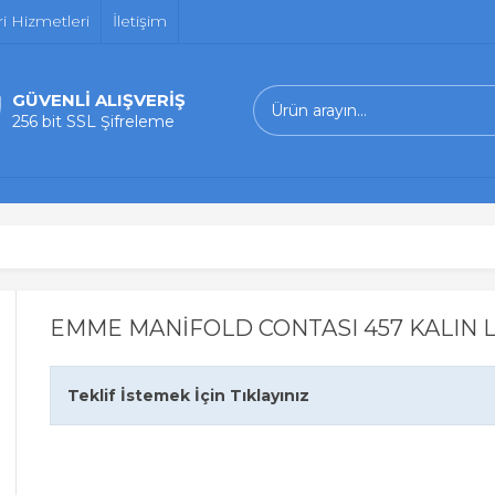
i Hizmetleri
İletişim
GÜVENLİ ALIŞVERİŞ
256 bit SSL Şifreleme
EMME MANİFOLD CONTASI 457 KALIN 
Teklif İstemek İçin Tıklayınız