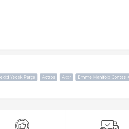
ekici Yedek Parça
Actros
Axor
Emme Manifold Contası 45