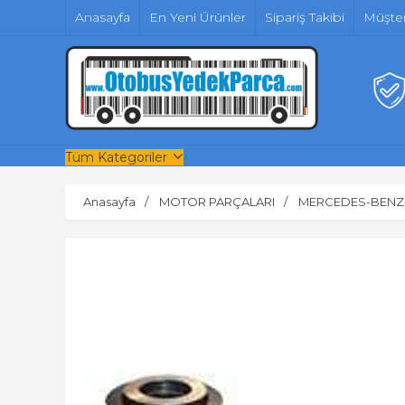
Anasayfa
En Yeni Ürünler
Sipariş Takibi
Müşter
Tüm Kategoriler
Anasayfa
MOTOR PARÇALARI
MERCEDES-BENZ