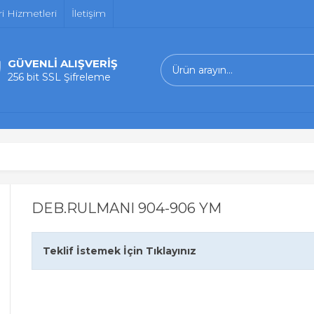
i Hizmetleri
İletişim
GÜVENLİ ALIŞVERİŞ
256 bit SSL Şifreleme
DEB.RULMANI 904-906 YM
Teklif İstemek İçin Tıklayınız