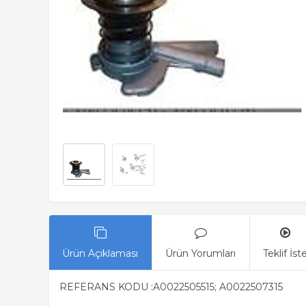
Ürün Açıklaması
Ürün Yorumları
Teklif İst
REFERANS KODU :A0022505515; A0022507315