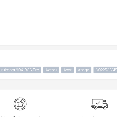
.rulmanı 904-906 Em
Actros
Axor
Atego
0022506615