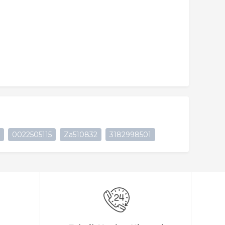
0022505115
Za510832
3182998501