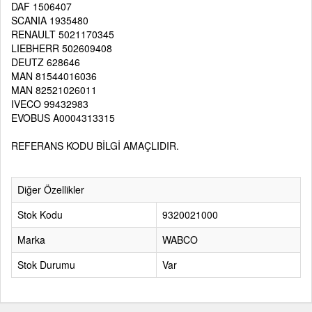
DAF 1506407
SCANIA 1935480
RENAULT 5021170345
LIEBHERR 502609408
DEUTZ 628646
MAN 81544016036
MAN 82521026011
IVECO 99432983
EVOBUS A0004313315
REFERANS KODU BİLGİ AMAÇLIDIR.
Diğer Özellikler
Stok Kodu
9320021000
Marka
WABCO
Stok Durumu
Var