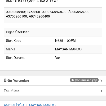
AMORTİSÖR ŞASE ARKA ATEGO
0063268200; 3753260100; 9743260400; A0063268200;
A3753260100; A9743260400
Diğer Özellikler
Stok Kodu
N6851102PM
Marka
MAYSAN MANDO
Stok Durumu
Var
Ürün Yorumları
İlk yorumu sen yap
Teklif İste
AMORTİSÖR
MAYSAN MANDO