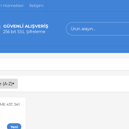
i Hizmetleri
İletişim
GÜVENLİ ALIŞVERİŞ
256 bit SSL Şifreleme
E 457, 541