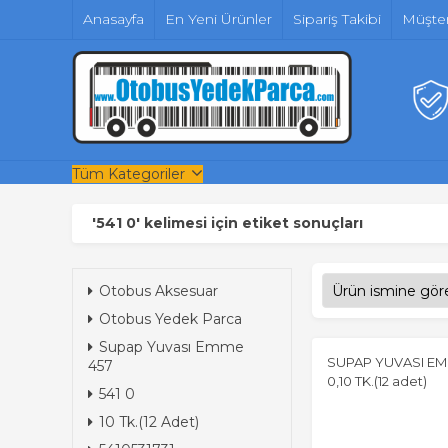
Anasayfa
En Yeni Ürünler
Sipariş Takibi
Müşter
Tüm Kategoriler
'541 0' kelimesi için etiket sonuçları
Otobus Aksesuar
Otobus Yedek Parca
Supap Yuvası Emme
SUPAP YUVASI EMM
457
0,10 TK.(12 adet)
541 0
10 Tk.(12 Adet)