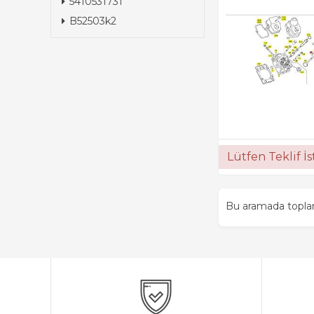
5410531731
B52503k2
Lütfen Teklif İ
Bu aramada topl