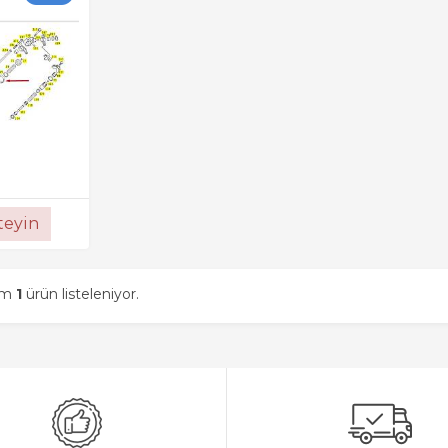
steyin
am
1
ürün listeleniyor.