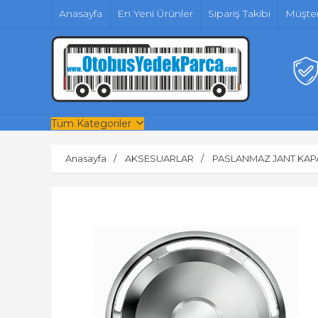
Anasayfa
En Yeni Ürünler
Sipariş Takibi
Müşter
Tüm Kategoriler
Anasayfa
AKSESUARLAR
PASLANMAZ JANT KAP