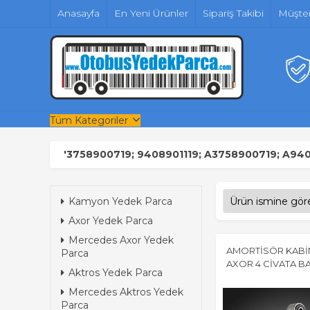
Anasayfa
En Yeni Ürünler
Sipariş Takibi
Müşter
Tüm Kategoriler
'3758900719; 9408901119; A3758900719; A94089
Kamyon Yedek Parca
Axor Yedek Parca
Mercedes Axor Yedek
AMORTİSÖR KABİ
Parca
AXOR 4 CİVATA BA
Aktros Yedek Parca
Mercedes Aktros Yedek
Parca