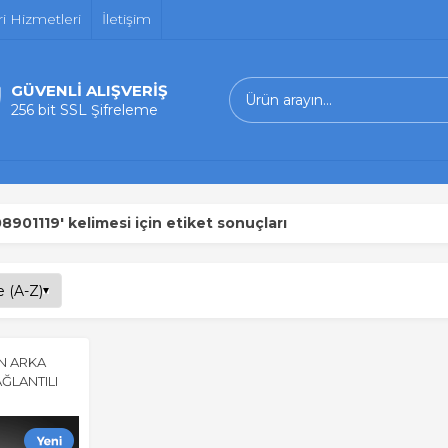
i Hizmetleri
İletişim
GÜVENLİ ALIŞVERİŞ
256 bit SSL Şifreleme
01119' kelimesi için etiket sonuçları
N ARKA
ĞLANTILI