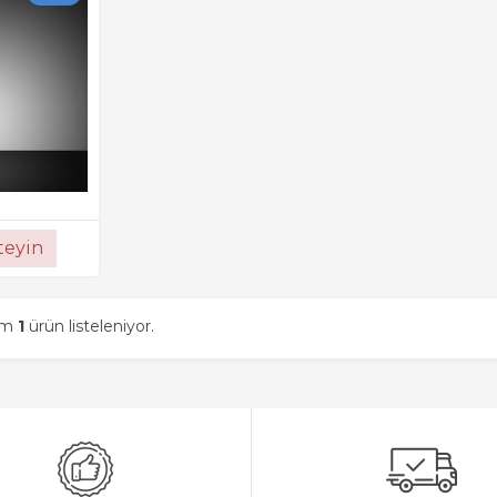
steyin
am
1
ürün listeleniyor.