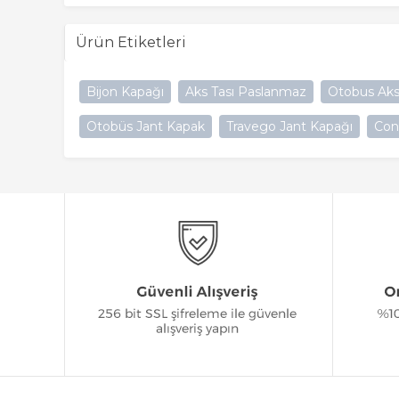
Ürün Etiketleri
Bijon Kapağı
Aks Tası Paslanmaz
Otobus Aks
Otobüs Jant Kapak
Travego Jant Kapağı
Con