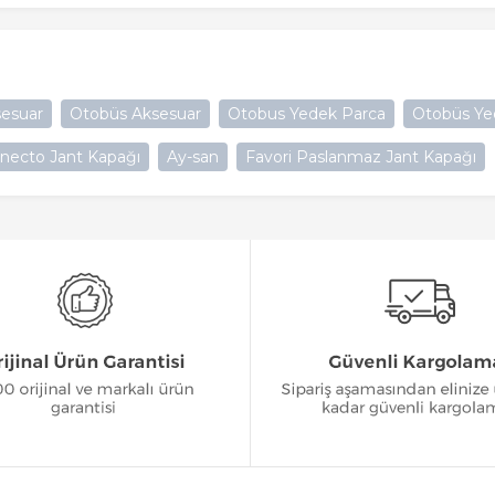
esuar
Otobüs Aksesuar
Otobus Yedek Parca
Otobüs Ye
necto Jant Kapağı
Ay-san
Favori Paslanmaz Jant Kapağı