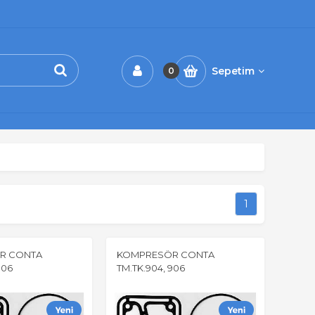
Sepetim
0
1
R CONTA
KOMPRESÖR CONTA
906
TM.TK.904, 906