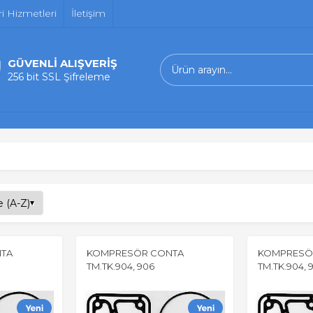
i Hizmetleri
İletişim
GÜVENLİ ALIŞVERİŞ
256 bit SSL Şifreleme
TA
KOMPRESÖR CONTA
KOMPRESÖ
TM.TK.904, 906
TM.TK.904, 