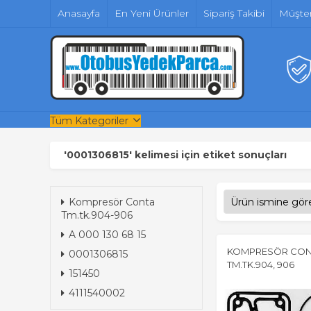
Anasayfa
En Yeni Ürünler
Sipariş Takibi
Müşter
Tüm Kategoriler
'0001306815' kelimesi için etiket sonuçları
Kompresör Conta
Tm.tk.904-906
A 000 130 68 15
KOMPRESÖR CON
0001306815
TM.TK.904, 906
151450
4111540002